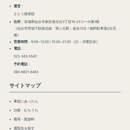
運営
：
さとう接骨院
住所
：宮城県仙台市泉区南光台3丁目19-23コーポ展1階
（仙台市営地下鉄南北線「旭ヶ丘駅」徒歩12分 / 無料駐車場2台完
備）
営業時間
：9:00~13:00 / 15:00~21:00 ［日・月曜定休］
電話
：
022-343-5542
予約電話
：
080-9821-6463
サイトマップ
事故にあったら
治療・むちうち
費用・慰謝料
通院先を探す