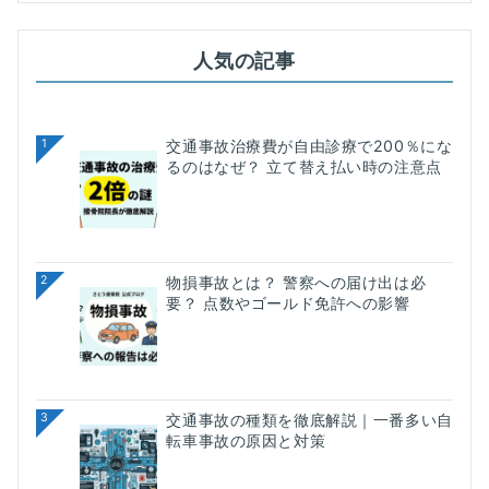
カ
テ
人気の記事
ゴ
リ
ー
検
1
交通事故治療費が自由診療で200％にな
るのはなぜ？ 立て替え払い時の注意点
索
2
物損事故とは？ 警察への届け出は必
要？ 点数やゴールド免許への影響
3
交通事故の種類を徹底解説｜一番多い自
転車事故の原因と対策