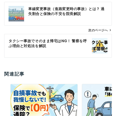
投
車線変更事故（進路変更時の事故）とは？ 過
稿
失割合と保険の不安を院長解説
ナ
ビ
ゲ
次のページへ
ー
タクシー事故でそのまま帰宅はNG！ 警察を呼
シ
ぶ理由と対処法を解説
ョ
ン
関連記事