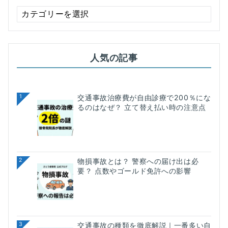
ブ
ロ
グ
カ
テ
人気の記事
ゴ
リ
ー
検
1
交通事故治療費が自由診療で200％にな
るのはなぜ？ 立て替え払い時の注意点
索
2
物損事故とは？ 警察への届け出は必
要？ 点数やゴールド免許への影響
3
交通事故の種類を徹底解説｜一番多い自