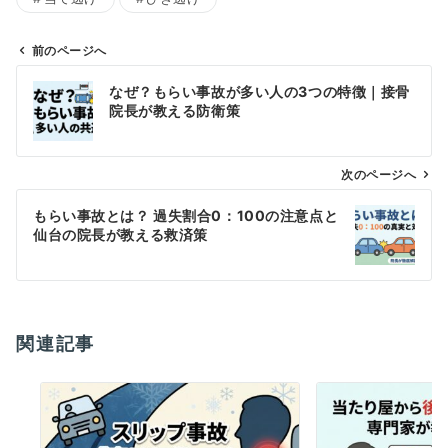
前のページへ
投
なぜ？もらい事故が多い人の3つの特徴｜接骨
稿
院長が教える防衛策
ナ
ビ
ゲ
次のページへ
ー
もらい事故とは？ 過失割合0：100の注意点と
シ
仙台の院長が教える救済策
ョ
ン
関連記事