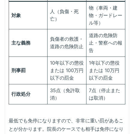
物（車両・建
人（負傷・死
対象
物・ガードレー
亡）
ル等）
道路の危険防
負傷者の救護・
主な義務
止・警察への報
道路の危険防止
告
10年以下の懲役
1年以下の懲役
刑事罰
または 100万円
または 10万円
以下の罰金
以下の罰金
35点（免許取
7点（停止また
行政処分
消）
は取消）
最低でも免停になりますので、非常に重い罰があるこ
とが分かります。院長のケースでも相手は免停になり