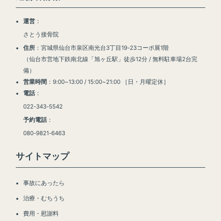
運営
：
さとう接骨院
住所
：宮城県仙台市泉区南光台3丁目19-23コーポ展1階
（仙台市営地下鉄南北線「旭ヶ丘駅」徒歩12分 / 無料駐車場2台完
備）
営業時間
：9:00~13:00 / 15:00~21:00 ［日・月曜定休］
電話
：
022-343-5542
予約電話
：
080-9821-6463
サイトマップ
事故にあったら
治療・むちうち
費用・慰謝料