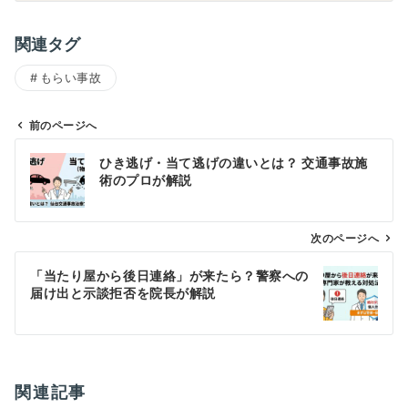
関連タグ
もらい事故
前のページへ
投
ひき逃げ・当て逃げの違いとは？ 交通事故施
稿
術のプロが解説
ナ
ビ
ゲ
次のページへ
ー
「当たり屋から後日連絡」が来たら？警察への
シ
届け出と示談拒否を院長が解説
ョ
ン
関連記事