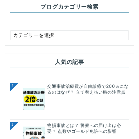
ブログカテゴリー検索
ブ
ロ
グ
カ
テ
人気の記事
ゴ
リ
ー
検
1
交通事故治療費が自由診療で200％にな
るのはなぜ？ 立て替え払い時の注意点
索
2
物損事故とは？ 警察への届け出は必
要？ 点数やゴールド免許への影響