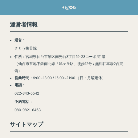
運営者情報
運営
：
さとう接骨院
住所
：宮城県仙台市泉区南光台3丁目19-23コーポ展1階
（仙台市営地下鉄南北線「旭ヶ丘駅」徒歩12分 / 無料駐車場2台完
備）
営業時間
：9:00~13:00 / 15:00~21:00 ［日・月曜定休］
電話
：
022-343-5542
予約電話
：
080-9821-6463
サイトマップ