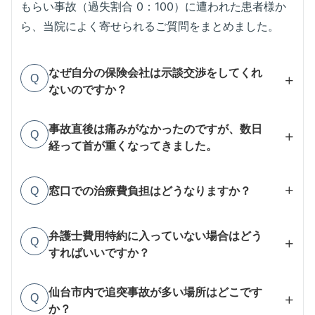
もらい事故（過失割合 0：100）に遭われた患者様か
ら、当院によく寄せられるご質問をまとめました。
なぜ自分の保険会社は示談交渉をしてくれ
Q
ないのですか？
あなたの過失が「0」の場合、保険会社が交渉に
入ると「弁護士法違反（非弁活動）」になって
事故直後は痛みがなかったのですが、数日
Q
経って首が重くなってきました。
しまうからです。
もらい事故の「むちうち」は、数日遅れて症状
が出るのが一般的です。今すぐ受診してくださ
窓口での治療費負担はどうなりますか？
Q
い。
相手側の自賠責保険や任意保険が適用されるた
め、原則として「0円（窓口負担なし）」で施術
弁護士費用特約に入っていない場合はどう
Q
すればいいですか？
を受けられます。
ご家族の保険に特約が付いていないか確認して
ください。使えない場合も、まずは当院へご相
仙台市内で追突事故が多い場所はどこです
Q
か？
談を。